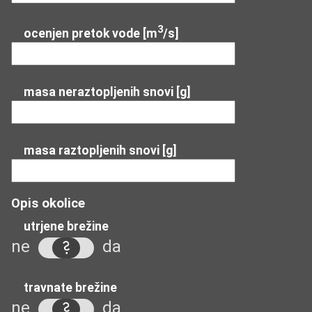
3
ocenjen pretok vode [m
/s]
masa neraztopljenih snovi [g]
masa raztopljenih snovi [g]
Opis okolice
utrjene brežine
ne
da
travnate brežine
ne
da