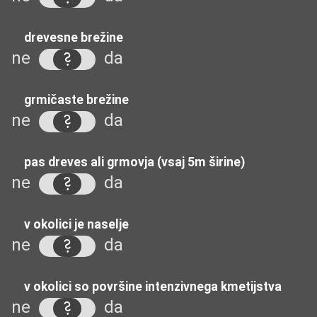
drevesne brežine
ne
da
grmičaste brežine
ne
da
pas dreves ali grmovja (vsaj 5m širine)
ne
da
v okolici je naselje
ne
da
v okolici so površine intenzivnega kmetijstva
ne
da