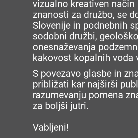
vizualno kreativen način
znanosti za družbo, se do
Slovenije in podnebnih s
sodobni družbi, geološko
onesnaževanja podzemne p
kakovost kopalnih voda v
S povezavo glasbe in zn
približati kar najširši pub
razumevanju pomena znan
za boljši jutri.
Vabljeni!