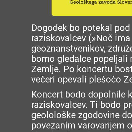
Dogodek bo potekal pod 
raziskovalcev (»Noč ima
geoznanstvenikov, združ
bomo gledalce popeljali 
Zemlje. Po koncertu bost
večeri opevali plešočo Z
Koncert bodo dopolnile k
raziskovalcev. Ti bodo pr
geolološke zgodovine do
povezanim varovanjem ok